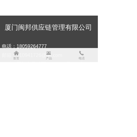
厦门闽邦供应链管理有限公司
电话：18059264777
낀
뀵
끅
邮箱：810941726@qq.com
首页
产品
电话
地址：厦门市思明区镇海路26号504室
扫一扫添加好友