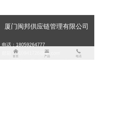
厦门闽邦供应链管理有限公司
电话：18059264777
낀
뀵
끅
邮箱：810941726@qq.com
首页
产品
电话
地址：厦门市思明区镇海路26号504室
扫一扫添加好友