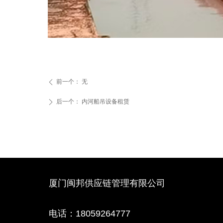
前一个：
无
ꄴ
后一个：
内河船吊设备租赁
ꄲ
厦门闽邦供应链管理有限公司
电话：18059264777