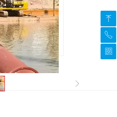
ꁸ
ꂅ
回到顶部
ꀥ
18059264777
微信二维码
ꁇ