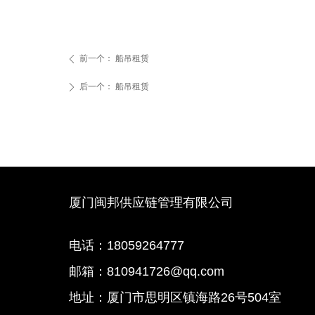
前一个：
船吊租赁
ꄴ
后一个：
船吊租赁
ꄲ
厦门闽邦供应链管理有限公司
电话：18059264777
邮箱：810941726@qq.com
地址：厦门市思明区镇海路26号504室