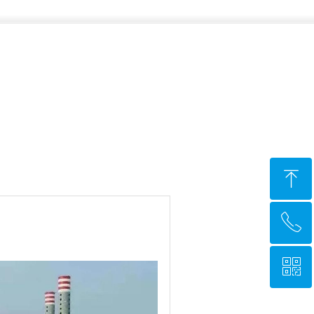
ꁸ
ꂅ
回到顶部
ꀥ
18059264777
微信二维码